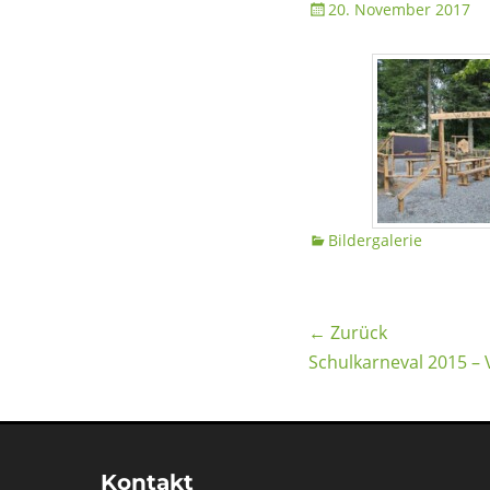
Posted
20. November 2017
on
Kategorien
Bildergalerie
Beitragsnav
← Zurück
Vorheriger
Schulkarneval 2015 – 
Beitrag:
Kontakt