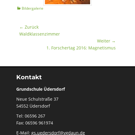
Kategorien
Bildergalerie
Beitragsnavigation
← Zurück
Vorheriger
Waldklassenzimmer
Beitrag:
Weiter →
Nächster
1. Forschertag 2016: Magnetismus
Beitrag:
Kontakt
Grundschule Üdersdorf
Neue Schulstraße 37
54552 Üdersdorf
Tel: 06596 267
Fax: 06596 961974
E-Mail:
gs.uedersdorf@vgdaun.de