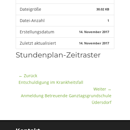
Dateigröße
30.02 KB
Datei-Anzahl
1
Erstellungsdatum
14. November 2017
Zuletzt aktualisiert
14. November 2017
Stundenplan-Zeitraster
Beitragsnavigation
← Zurück
Vorheriger
Entschuldigung im Krankheitsfall
Beitrag:
Weiter →
Nächster
Anmeldung Betreuende Ganztagsgrundschule
Beitrag:
Üdersdorf