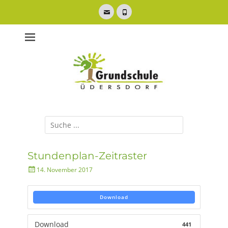
Zum
Inhalt
E-
Telefon
springen
Mail
mit Ganztagsbetreuung
Grundschule
Üdersdorf
Suche
nach:
Stundenplan-Zeitraster
Posted
14. November 2017
on
Download
Download
441